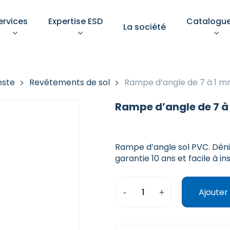
ervices
Expertise ESD
Catalogu
La société
Votre devis
oste
Revêtements de sol
Rampe d’angle de 7 à 1 mm
Rampe d’angle de 7 à 
Rampe d’angle sol PVC. Déni
pements de protection
Aménagement d’un pos
garantie 10 ans et facile à ins
ndividuelle
de
travail ESD conforme
îtrise des décharges
rostatiques n’est pas une
Un poste bien aménagé gar
Sélectionnez une catégorie
Ajouter
 : c’est une exigence
ectionnez une catégorie
à la fois la sécurité des
niveau
mentale.
opérateurs, la conformité e
la pérennité des équipeme
sensibles.