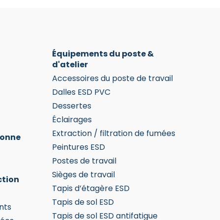
choisies
choisies
chois
sur
sur
sur
la
la
la
page
page
pag
du
du
du
Équipements du poste &
produit
produit
prod
d'atelier
Accessoires du poste de travail
Dalles ESD PVC
Dessertes
Éclairages
Extraction / filtration de fumées
sonne
Peintures ESD
Postes de travail
Sièges de travail
ction
Tapis d’étagère ESD
Tapis de sol ESD
nts
Tapis de sol ESD antifatigue