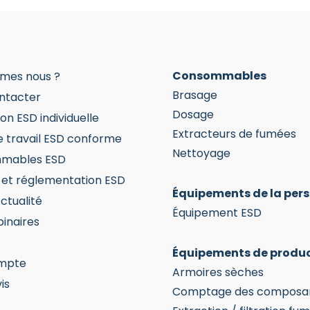
choisies
ONALDSON BOFA
sur
la
page
du
Consommables
mes nous ?
produit
Brasage
ntacter
Dosage
on ESD individuelle
Extracteurs de fumées
e travail ESD conforme
Nettoyage
mables ESD
et réglementation ESD
Équipements de la per
ctualité
Équipement ESD
inaires
Équipements de produ
mpte
Armoires sèches
is
Comptage des composa