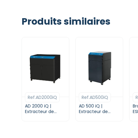
Produits similaires
Ce
Ce
produit
produit
a
a
Ref.AD2000iQ
Ref.AD500iQ
R
plusieurs
plusieurs
variations.
variations.
AD 2000 iQ |
AD 500 iQ |
Br
Les
Extracteur de
Les
Extracteur de
ES
fumées pour laser
fumées pour laser
av
options
options
| DONALDSON
| DONALDSON
Di
peuvent
peuvent
BOFA
BOFA
av
être
être
pl