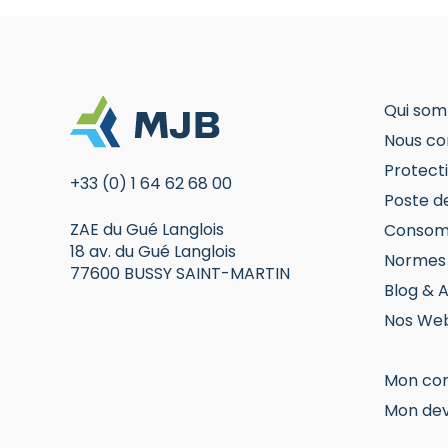
choisies
choisies
D
sur
sur
la
la
page
page
du
du
Qui som
produit
produit
Nous co
Protecti
+33 (0) 1 64 62 68 00
Poste d
ZAE du Gué Langlois
Consom
18 av. du Gué Langlois
Normes 
77600 BUSSY SAINT-MARTIN
Blog & A
Nos Web
Mon co
Mon dev