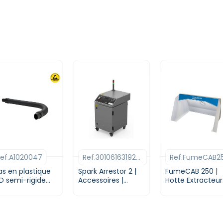
Ce
produit
a
ef.A1020047
Ref.3010616319241
Ref.FumeCAB2
plusieurs
variations.
as en plastique
Spark Arrestor 2 |
FumeCAB 250 |
D semi-rigide
Accessoires |
Les
Hotte Extracteur
ec buse |
DONALDSON BOFA
de fumées |
options
amètre 50 mm |
DONALDSON BO
peuvent
ec montage sur
être
an de travail |