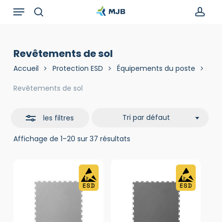
Skip
Menu
Recherche
to
de
search
acc
Close
main
produits
Filters
content
Revêtements de sol
Accueil
Protection ESD
Équipements du poste
Revêtements de sol
Tri par défaut
les filtres
Affichage de 1–20 sur 37 résultats