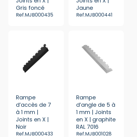
Joints en X |
Joints en X |
Gris foncé
Jaune
Ref.MJB000435
Ref.MJB000441
Rampe
Rampe
d’accès de 7
d’angle de 5 à
à 1 mm |
1 mm | Joints
Joints en X |
en X | graphite
Noir
RAL 7016
Ref.MJB000433
Ref.MJB001028