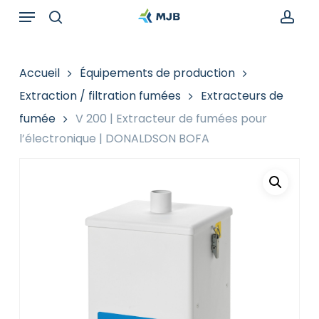
Skip
Menu
Recherche
to
de
search
acc
main
produits
content
Accueil
Équipements de production
Extraction / filtration fumées
Extracteurs de
fumée
V 200 | Extracteur de fumées pour
l’électronique | DONALDSON BOFA