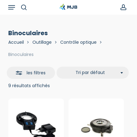
Skip
Menu
Recherche
to
de
search
acc
Close
main
produits
Filters
content
Binoculaires
Accueil
Outillage
Contrôle optique
Binoculaires
Tri par défaut
les filtres
9 résultats affichés