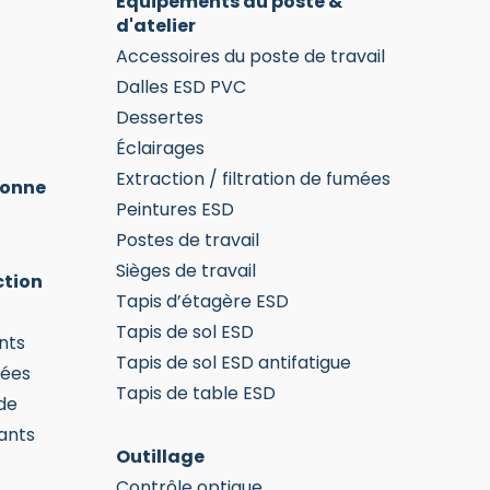
Équipements du poste &
d'atelier
Accessoires du poste de travail
Dalles ESD PVC
Dessertes
Éclairages
Extraction / filtration de fumées
sonne
Peintures ESD
Postes de travail
Sièges de travail
ction
Tapis d’étagère ESD
Tapis de sol ESD
nts
Tapis de sol ESD antifatigue
mées
Tapis de table ESD
de
ants
Outillage
Contrôle optique