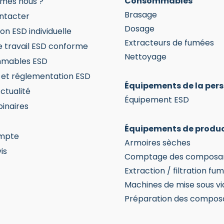
Consommables
mes nous ?
Brasage
ntacter
Dosage
on ESD individuelle
Extracteurs de fumées
e travail ESD conforme
Nettoyage
mables ESD
et réglementation ESD
Équipements de la per
ctualité
Équipement ESD
inaires
Équipements de produ
mpte
Armoires sèches
is
Comptage des composa
Extraction / filtration fu
Machines de mise sous vi
Préparation des compos