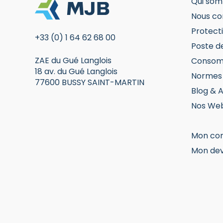
Qui som
Nous co
Protecti
+33 (0) 1 64 62 68 00
Poste d
ZAE du Gué Langlois
Consom
18 av. du Gué Langlois
Normes 
77600 BUSSY SAINT-MARTIN
Blog & A
Nos Web
Mon co
Mon dev