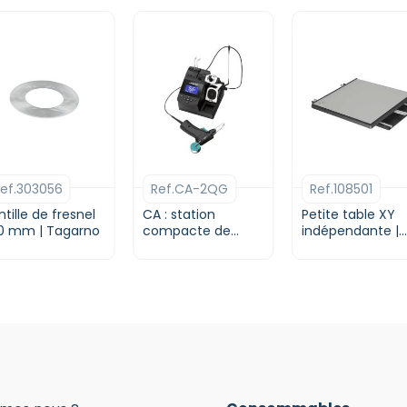
ef.303056
Ref.CA-2QG
Ref.108501
ntille de fresnel
CA : station
Petite table XY
0 mm | Tagarno
compacte de
indépendante |
soudage à
Tagarno
alimentation
manuelle | JBC