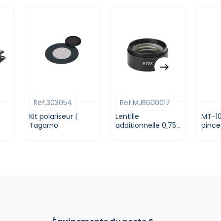
Ref.303054
Ref.MJB600017
Kit polariseur |
Lentille
MT-10
Tagarno
additionnelle 0,75 |
pince
Euromex