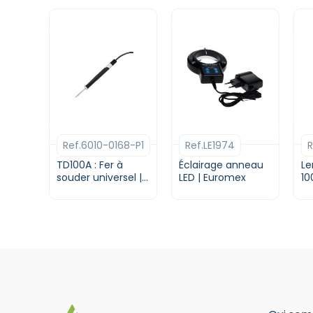
Ref.6010-0168-P1
Ref.LE1974
R
TD100A : Fer à
Éclairage anneau
Le
souder universel |
LED | Euromex
10
Pace