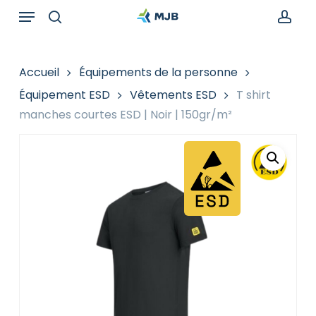
Skip
Menu
Recherche
to
de
search
acc
main
produits
content
Accueil
Équipements de la personne
Équipement ESD
Vêtements ESD
T shirt
manches courtes ESD | Noir | 150gr/m²