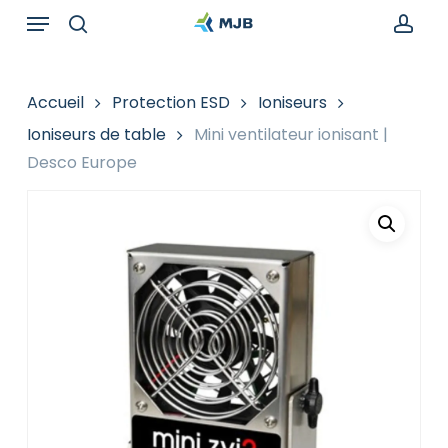
Skip
Menu
Recherche
to
de
search
acc
main
produits
content
Accueil
Protection ESD
Ioniseurs
Ioniseurs de table
Mini ventilateur ionisant |
Desco Europe