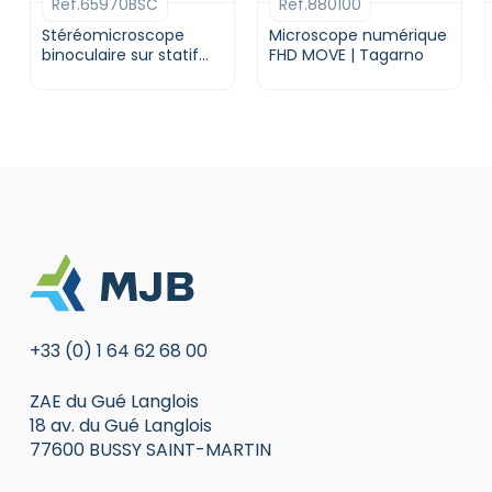
Ref.65970BSC
Ref.880100
Stéréomicroscope
Microscope numérique
binoculaire sur statif
FHD MOVE | Tagarno
double coulissant |
Euromex
+33 (0) 1 64 62 68 00
ZAE du Gué Langlois
18 av. du Gué Langlois
77600 BUSSY SAINT-MARTIN