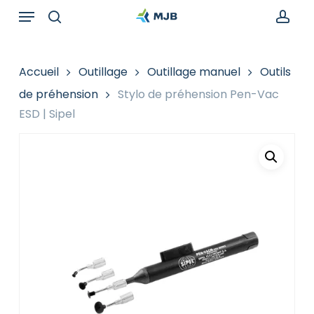
Skip
Menu
Recherche
to
de
search
acc
main
produits
content
Accueil
Outillage
Outillage manuel
Outils
de préhension
Stylo de préhension Pen-Vac
ESD | Sipel