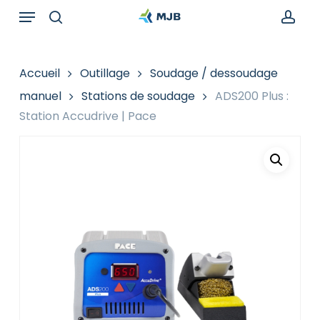
Skip
Menu
Recherche
to
de
search
acc
main
produits
content
Accueil
Outillage
Soudage / dessoudage
manuel
Stations de soudage
ADS200 Plus :
Station Accudrive | Pace