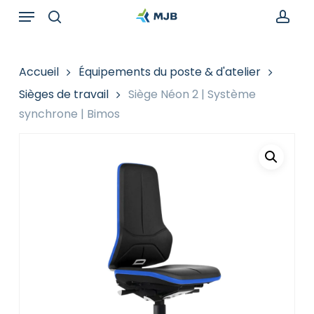
Skip
Menu
Recherche
to
de
search
acc
main
produits
content
Accueil
Équipements du poste & d'atelier
Sièges de travail
Siège Néon 2 | Système
synchrone | Bimos