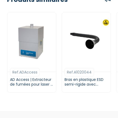
Ref.ADAccess
Ref.A1020044
AD Access | Extracteur
Bras en plastique ESD
de fumées pour laser |
semi-rigide avec
DONALDSON BOFA
entonnoir | Diamètre
32 mm | avec
montage sur plan de
travail | DONALDSON
BOFA