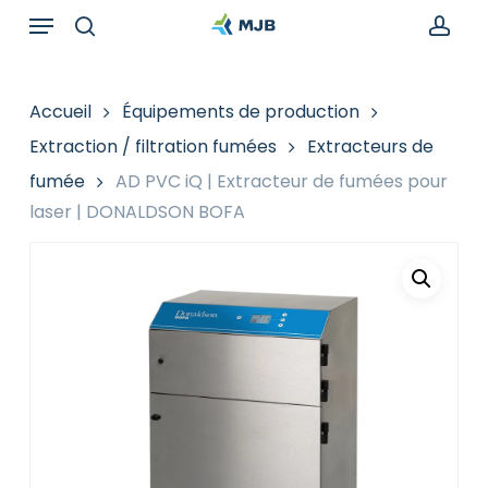
Skip
Menu
Recherche
to
de
search
acc
main
produits
content
Accueil
Équipements de production
Extraction / filtration fumées
Extracteurs de
fumée
AD PVC iQ | Extracteur de fumées pour
laser | DONALDSON BOFA