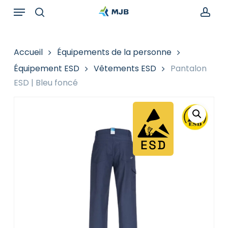
Skip
Menu
Recherche
to
de
search
acc
main
produits
content
Accueil
Équipements de la personne
Équipement ESD
Vêtements ESD
Pantalon
ESD | Bleu foncé