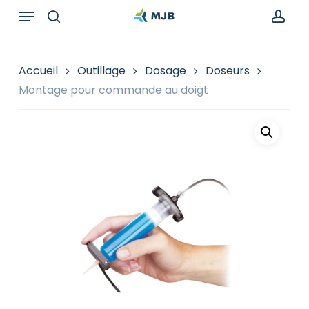
Skip
Menu
Recherche
to
de
search
acc
main
produits
content
Accueil
Outillage
Dosage
Doseurs
Montage pour commande au doigt