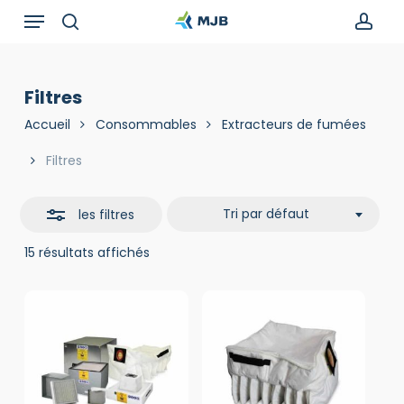
Skip
Menu
Recherche
to
de
search
acc
Close
main
produits
Filters
content
Filtres
Accueil
Consommables
Extracteurs de fumées
Filtres
Tri par défaut
les filtres
15 résultats affichés