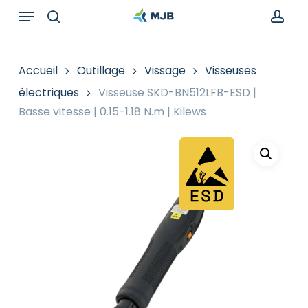
Skip
Menu
Recherche
to
de
search
acc
main
produits
content
Accueil
Outillage
Vissage
Visseuses
électriques
Visseuse SKD-BN512LFB-ESD |
Basse vitesse | 0.15-1.18 N.m | Kilews