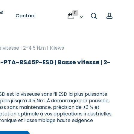
es
0
search
accoun
Contact
Consommables
 est vide
ESD
pour
vitesse | 2-4.5 N.m | Kilews
maintenir
un
KC-PTA-BS45P-ESD | Basse vitesse | 2-
environnement
protégé
Consommables ESD pour un
te
environnement protégé
est la visseuse sans fil ESD la plus puissante
uples jusqu’à 4.5 Nm. À démarrage par poussée,
Le maintien de la conformité
ss sans maintenance, précision de ±3 % et
passe aussi par
antit
 de 2ème
Sélectionnez une catégorie de 3ème
des consommables ESD adaptés,
tation optimale à vos applications industrielles
niveau
utilisés au quotidien par les
t
ctronique et l’assemblage haute exigence
opérateurs.
nts