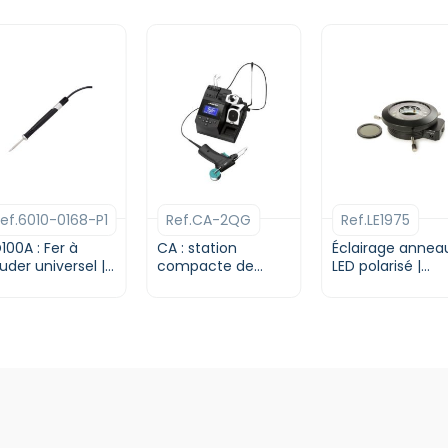
ef.6010-0168-P1
Ref.CA-2QG
Ref.LE1975
100A : Fer à
CA : station
Éclairage annea
uder universel |
compacte de
LED polarisé |
ace
soudage à
Euromex
alimentation
manuelle | JBC