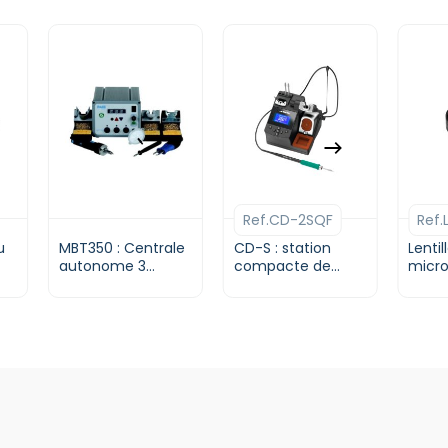
Ce
prod
a
Ref.CD-2SQF
plusi
varia
u
MBT350 : Centrale
CD-S : station
Lentil
autonome 3
compacte de
Les
micr
canaux | Pace
soudage de
numér
opti
précision | JBC
Taga
peuv
être
chois
sur
la
pag
du