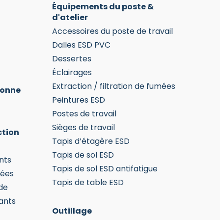
Équipements du poste &
prod
d'atelier
Accessoires du poste de travail
Dalles ESD PVC
Dessertes
Éclairages
Extraction / filtration de fumées
sonne
Peintures ESD
Postes de travail
Sièges de travail
ction
Tapis d’étagère ESD
Tapis de sol ESD
nts
Tapis de sol ESD antifatigue
mées
Tapis de table ESD
de
ants
Outillage