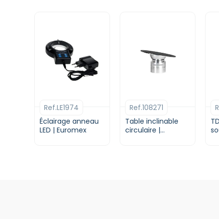
Ref.LE1974
Ref.108271
R
Éclairage anneau
Table inclinable
TD
LED | Euromex
circulaire |
so
Tagarno
P