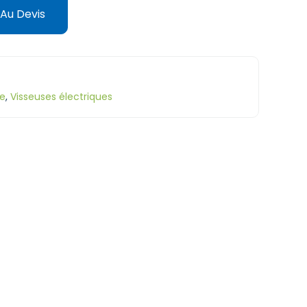
 Au Devis
ge
,
Visseuses électriques