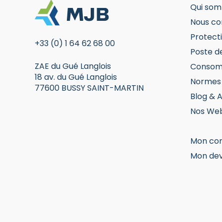
Qui som
Nous co
Protecti
+33 (0) 1 64 62 68 00
Poste d
ZAE du Gué Langlois
Consom
18 av. du Gué Langlois
Normes 
77600 BUSSY SAINT-MARTIN
Blog & A
Nos Web
Mon co
Mon dev