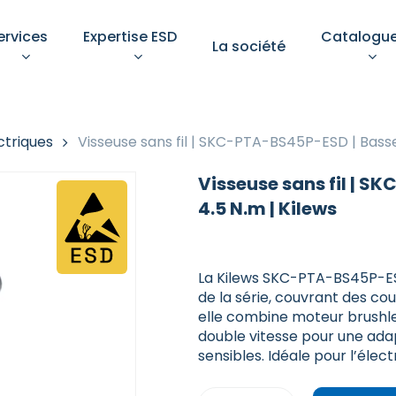
ervices
Expertise ESD
Catalogu
La société
Votre devis
ctriques
Visseuse sans fil | SKC-PTA-BS45P-ESD | Basse 
Visseuse sans fil | S
4.5 N.m | Kilews
pements de protection
Aménagement d’un pos
ndividuelle
de
La Kilews SKC-PTA-BS45P-ESD 
travail ESD conforme
de la série, couvrant des co
îtrise des décharges
elle combine moteur brushle
rostatiques n’est pas une
Un poste bien aménagé gar
Sélectionnez une catégorie
 : c’est une exigence
ectionnez une catégorie
double vitesse pour une adap
à la fois la sécurité des
niveau
mentale.
opérateurs, la conformité e
sensibles. Idéale pour l’éle
la pérennité des équipeme
sensibles.