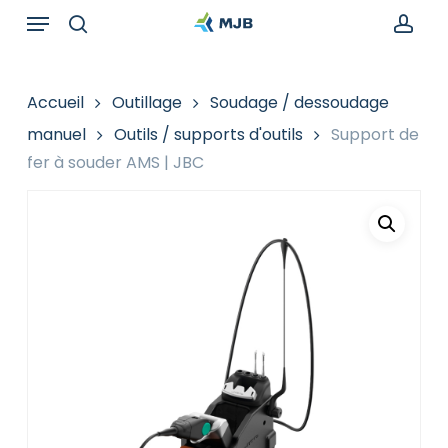
Skip
Menu
Recherche
to
de
search
acc
main
produits
content
Accueil
Outillage
Soudage / dessoudage
manuel
Outils / supports d'outils
Support de
fer à souder AMS | JBC