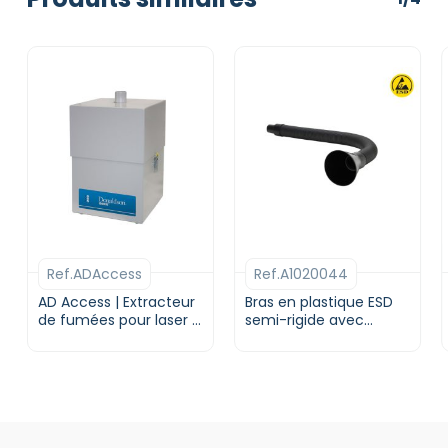
Ref.ADAccess
Ref.A1020044
AD Access | Extracteur
Bras en plastique ESD
de fumées pour laser |
semi-rigide avec
DONALDSON BOFA
entonnoir | Diamètre
32 mm | avec
montage sur plan de
travail | DONALDSON
BOFA