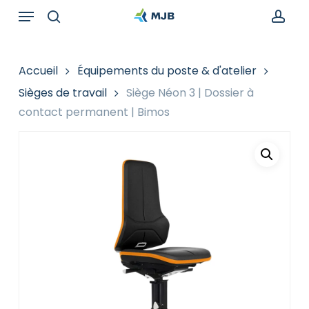
Skip
Menu
Recherche
to
de
search
acc
main
produits
content
Accueil
Équipements du poste & d'atelier
Sièges de travail
Siège Néon 3 | Dossier à
contact permanent | Bimos