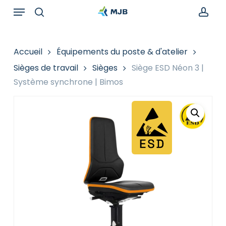
Skip
Menu
Recherche
to
de
search
acc
main
produits
content
Accueil
Équipements du poste & d'atelier
Sièges de travail
Sièges
Siège ESD Néon 3 |
Système synchrone | Bimos