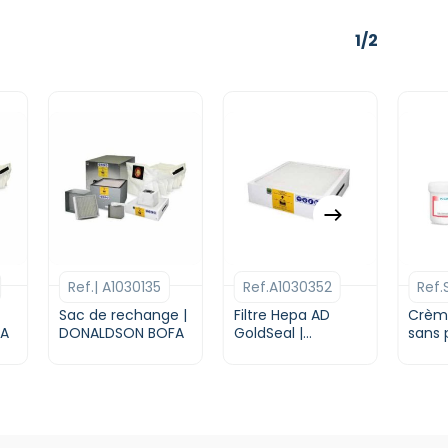
1/2
Ce
Ce
produit
prod
a
a
Ref.| A1030135
Ref.A1030352
Ref
plusieurs
plusi
variations.
varia
Sac de rechange |
Filtre Hepa AD
Crème
FA
Les
DONALDSON BOFA
GoldSeal |
Les
sans
DONALDSON BOFA
SAC3
options
opti
dispe
peuvent
peuv
4 | F
être
être
KOKI
choisies
chois
sur
sur