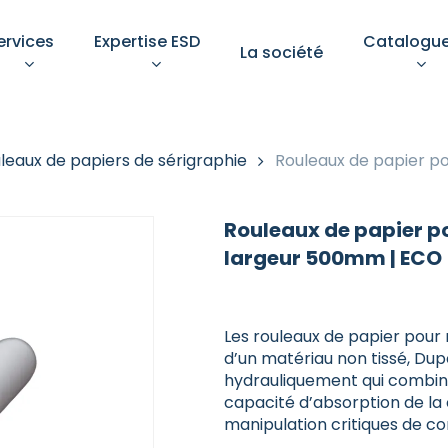
ervices
Expertise ESD
Catalogu
La société
Votre devis
leaux de papiers de sérigraphie
Rouleaux de papier po
Rouleaux de papier p
largeur 500mm | ECO
pements de protection
Aménagement d’un pos
ndividuelle
de
travail ESD conforme
Les rouleaux de papier pour
îtrise des décharges
d’un matériau non tissé, Du
rostatiques n’est pas une
Un poste bien aménagé gar
Sélectionnez une catégorie
 : c’est une exigence
ectionnez une catégorie
hydrauliquement qui combine
à la fois la sécurité des
niveau
mentale.
opérateurs, la conformité e
capacité d’absorption de la 
la pérennité des équipeme
manipulation critiques de c
sensibles.