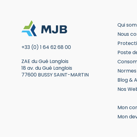
la
la
la
page
page
p
du
du
d
Qui som
produit
produit
pr
Nous co
Protecti
+33 (0) 1 64 62 68 00
Poste d
ZAE du Gué Langlois
Consom
18 av. du Gué Langlois
Normes 
77600 BUSSY SAINT-MARTIN
Blog & A
Nos Web
Mon co
Mon dev