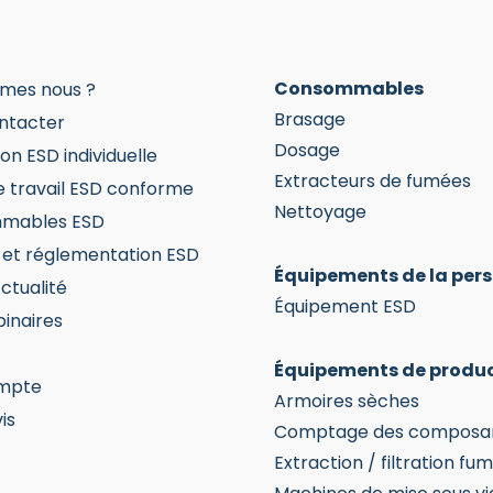
la
la
age
page
page
u
du
du
Consommables
mes nous ?
oduit
produit
produit
Brasage
ntacter
Dosage
on ESD individuelle
Extracteurs de fumées
e travail ESD conforme
Nettoyage
mables ESD
et réglementation ESD
Équipements de la per
ctualité
Équipement ESD
inaires
Équipements de produ
mpte
Armoires sèches
is
Comptage des composa
Extraction / filtration fu