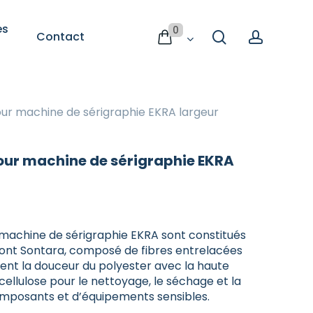
es
0
search
accoun
Contact
Consommables
 est vide
ESD
pour
ur machine de sérigraphie EKRA largeur
maintenir
un
environnement
our machine de sérigraphie EKRA
protégé
Consommables ESD pour un
te
environnement protégé
 machine de sérigraphie EKRA sont constitués
Le maintien de la conformité
pont Sontara, composé de fibres entrelacées
passe aussi par
antit
 de 2ème
Sélectionnez une catégorie de 3ème
des consommables ESD adaptés,
nt la douceur du polyester avec la haute
niveau
utilisés au quotidien par les
t
cellulose pour le nettoyage, le séchage et la
opérateurs.
nts
omposants et d’équipements sensibles.