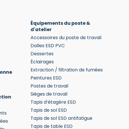
la
la
page
pag
du
du
Équipements du poste &
produit
prod
d'atelier
Accessoires du poste de travail
Dalles ESD PVC
Dessertes
Éclairages
Extraction / filtration de fumées
sonne
Peintures ESD
Postes de travail
Sièges de travail
ction
Tapis d’étagère ESD
Tapis de sol ESD
nts
Tapis de sol ESD antifatigue
mées
Tapis de table ESD