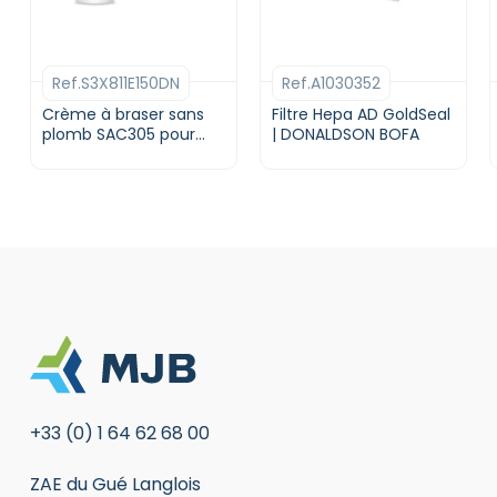
Ref.S3X811E150DN
Ref.A1030352
Crème à braser sans
Filtre Hepa AD GoldSeal
plomb SAC305 pour
| DONALDSON BOFA
Jetting | Type 6 | Flux
E150DN | KOKI
+33 (0) 1 64 62 68 00
ZAE du Gué Langlois