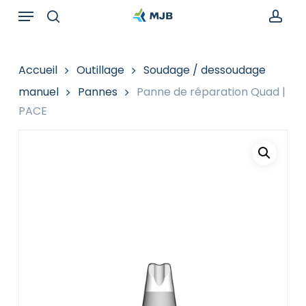
Skip
Menu
Recherche
to
de
search
acc
main
produits
content
Accueil
Outillage
Soudage / dessoudage
manuel
Pannes
Panne de réparation Quad |
PACE