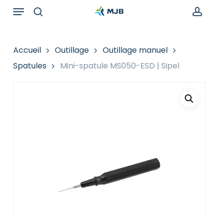
Skip
Menu
Recherche
to
de
search
acc
main
produits
content
Accueil
Outillage
Outillage manuel
Spatules
Mini-spatule MS050-ESD | Sipel