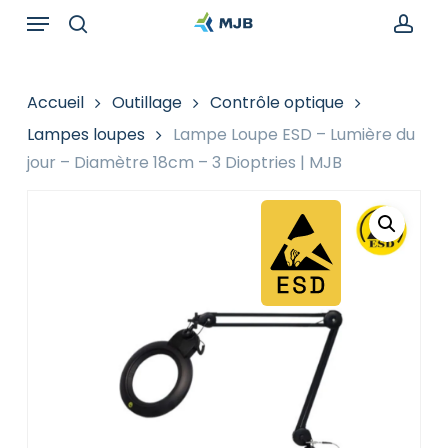
Skip
Menu
Recherche
to
de
search
acc
main
produits
content
Accueil
Outillage
Contrôle optique
Lampes loupes
Lampe Loupe ESD – Lumière du
jour – Diamètre 18cm – 3 Dioptries | MJB