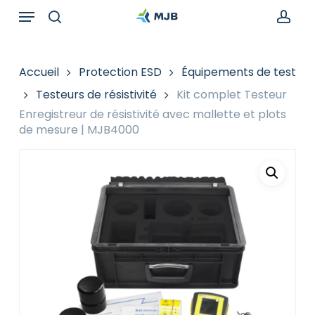
Skip
Menu
Recherche
to
de
search
acc
main
produits
content
Accueil
Protection ESD
Équipements de test
Testeurs de résistivité
Kit complet Testeur
Enregistreur de résistivité avec mallette et plots
de mesure | MJB4000