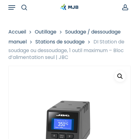
Skip
Menu
Recherche
to
de
search
acc
main
produits
content
Accueil
Outillage
Soudage / dessoudage
manuel
Stations de soudage
DI Station de
soudage ou dessoudage, 1 outil maximum – Bloc
d’alimentation seul | JBC