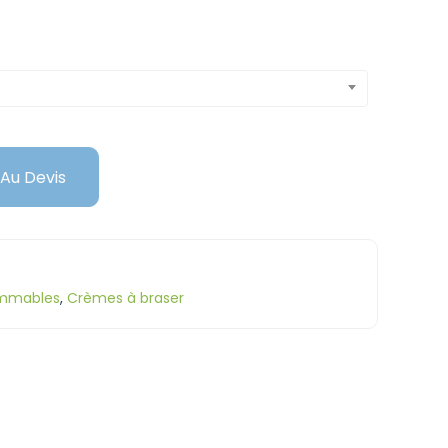
 Au Devis
mmables
,
Crèmes à braser