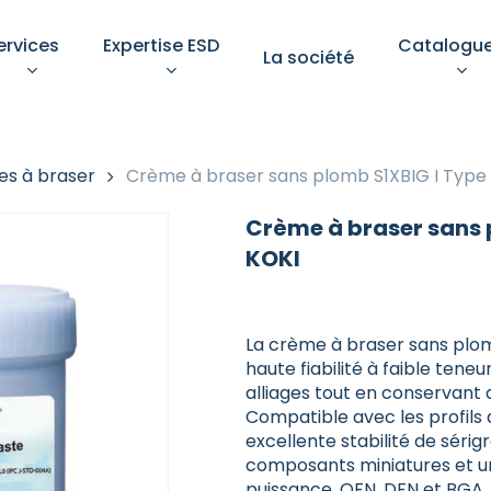
ervices
Expertise ESD
Catalogu
La société
Votre devis
s à braser
Crème à braser sans plomb S1XBIG I Type 4
Crème à braser sans p
KOKI
pements de protection
Aménagement d’un pos
ndividuelle
de
La crème à braser sans plo
travail ESD conforme
haute fiabilité à faible tene
îtrise des décharges
alliages tout en conservant
rostatiques n’est pas une
Un poste bien aménagé gar
Sélectionnez une catégorie
 : c’est une exigence
ectionnez une catégorie
Compatible avec les profils 
à la fois la sécurité des
niveau
mentale.
opérateurs, la conformité e
excellente stabilité de sérig
la pérennité des équipeme
composants miniatures et un
sensibles.
puissance, QFN, DFN et BGA.