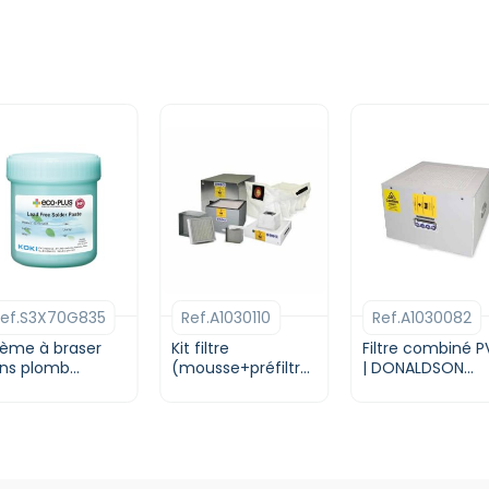
e
oduit
ef.S3X70G835
Ref.A1030110
Ref.A1030082
usieurs
riations.
ème à braser
Kit filtre
Filtre combiné 
s
ns plomb
(mousse+préfiltre)
| DONALDSON
C305 | Type 5 |
pour système
BOFA
tions
ux G835 | KOKI
V350E |
euvent
DONALDSON BOFA
re
oisies