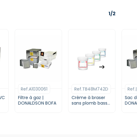
1/2
Ce
Ce
produit
prod
a
a
Ref.A1030061
Ref.TB48M742D
Ref.
plusieurs
plusi
variations.
varia
PVC
Filtre à gaz |
Crème à braser
Sac d
DONALDSON BOFA
Les
sans plomb basse
Les
DONA
température SnBi
options
opti
pour dispensing |
peuvent
peuv
Type 3 | KOKI
être
être
choisies
chois