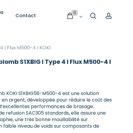
es
0
search
accoun
Contact
Consommables
 est vide
ESD
pour
 I Flux M500-4 I KOKI
maintenir
un
lomb S1XBIG I Type 4 I Flux M500-4 I
environnement
protégé
Consommables ESD pour un
te
environnement protégé
mb KOKI S1XBIG58-M500-4 est une solution
ur en argent, développée pour réduire le coût des
Le maintien de la conformité
 d’excellentes performances de brasage.
passe aussi par
antit
 de 2ème
Sélectionnez une catégorie de 3ème
des consommables ESD adaptés,
de refusion SAC305 standards, elle assure une
niveau
utilisés au quotidien par les
t
raphie, une très bonne mouillabilité sur
opérateurs.
nts
 faible niveau de voids sur composants de