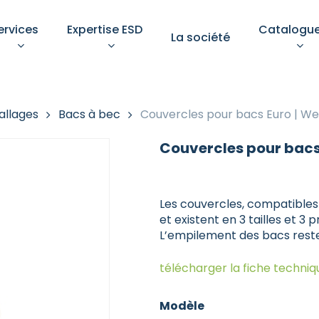
ervices
Expertise ESD
Catalogu
La société
Votre devis
allages
Bacs à bec
Couvercles pour bacs Euro | We
Couvercles pour bacs
Les couvercles, compatibles 
pements de protection
Aménagement d’un pos
et existent en 3 tailles et 3 p
ndividuelle
de
L’empilement des bacs rest
travail ESD conforme
îtrise des décharges
rostatiques n’est pas une
Un poste bien aménagé gar
Sélectionnez une catégorie
télécharger la fiche techniq
 : c’est une exigence
ectionnez une catégorie
à la fois la sécurité des
niveau
mentale.
opérateurs, la conformité e
la pérennité des équipeme
Modèle
sensibles.