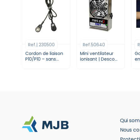
Ce
C
produit
pr
a
a
Ref.| 230500
Ref.50640
plusieurs
pl
variations.
va
Cordon de liaison
Mini ventilateur
Ga
Les
P10/P10 – sans
ionisant | Desco
Le
en
résistance I DESCO
Europe
options
op
Europe
peuvent
p
être
êt
choisies
ch
sur
su
la
la
page
p
du
d
Qui som
produit
pr
Nous co
Protecti