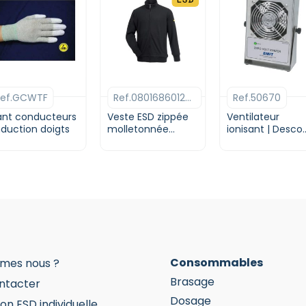
e
Ce
oduit
produit
a
Ref.GCWTF
Ref.080168601200546
Ref.50670
usieurs
plusieurs
riations.
variations.
nt conducteurs
Veste ESD zippée
Ventilateur
s
duction doigts
Les
molletonnée
ionisant | Desco
Polycoton | Noir
Europe
tions
options
euvent
peuvent
re
être
oisies
choisies
r
sur
la
age
page
u
du
Consommables
mes nous ?
oduit
produit
Brasage
ntacter
Dosage
on ESD individuelle