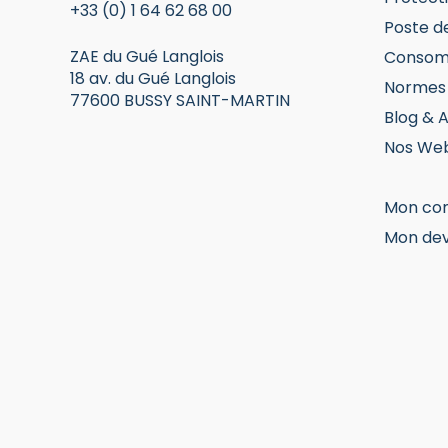
+33 (0) 1 64 62 68 00
Poste d
ZAE du Gué Langlois
Consom
18 av. du Gué Langlois
Normes 
77600 BUSSY SAINT-MARTIN
Blog & A
Nos Web
Mon co
Mon dev