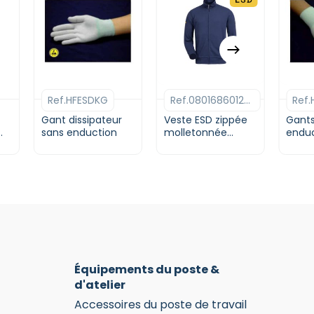
Ce
Ce
Ce
produit
produit
prod
a
a
a
Ref.HFESDKG
Ref.080168601200545
Ref
plusieurs
plusieurs
plusi
variations.
variations.
varia
Gant dissipateur
Veste ESD zippée
Gants
Les
sans enduction
Les
molletonnée
Les
enduc
Polycoton | Bleu
options
options
opti
peuvent
peuvent
peuv
être
être
être
choisies
choisies
chois
sur
sur
sur
la
la
la
page
page
pag
du
du
du
Équipements du poste &
produit
produit
prod
d'atelier
Accessoires du poste de travail