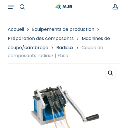
Skip
Menu
Recherche
to
de
search
acc
main
produits
content
Accueil
Équipements de production
Préparation des composants
Machines de
coupe/cambrage
Radiaux
Coupe de
composants radiaux | Ebso