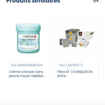
Produits similaires
1/4
Ref.SB6NX58M500SI
Ref.| A1030073
Crème à braser sans
Filtre ILF | DONALDSON
plomb haute fiabilité
BOFA
SB6NX | Type 4 | Flux
M500SI | KOKI