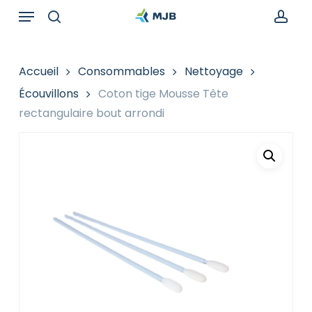
Skip
Menu
Recherche
to
de
search
acc
main
produits
content
Accueil
Consommables
Nettoyage
Écouvillons
Coton tige Mousse Tête
rectangulaire bout arrondi