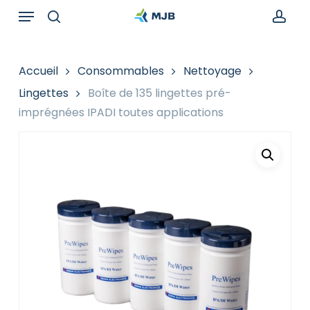
Skip
Menu
Recherche
to
de
search
acc
main
produits
content
Accueil
Consommables
Nettoyage
Lingettes
Boîte de 135 lingettes pré-
imprégnées IPADI toutes applications