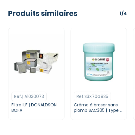
Produits similaires
1/4
Ref.| A1030073
Ref.S3X70G835
Filtre ILF | DONALDSON
Crème à braser sans
BOFA
plomb SAC305 | Type 5
| Flux G835 | KOKI