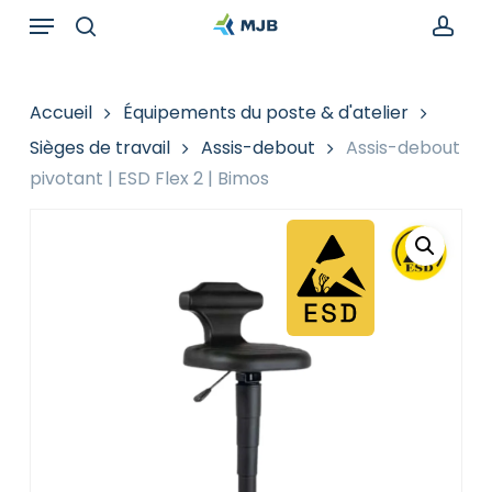
Skip
Menu
Recherche
to
de
search
acc
main
produits
content
Accueil
Équipements du poste & d'atelier
Sièges de travail
Assis-debout
Assis-debout
pivotant | ESD Flex 2 | Bimos